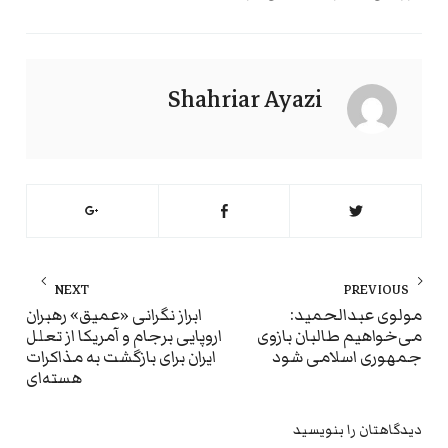
Shahriar Ayazi
راهبری
NEXT
PREVIOUS
نوشته
ext
Previous
مولوی عبدالحمید:
ابراز نگرانی «عمیق» رهبران
می‌خواهیم طالبان بازوی
اروپایی برجام و آمریکا از تعلل
st:
post:
جمهوری اسلامی شود
ایران برای بازگشت به مذاکرات
هسته‌ای
دیدگاهتان را بنویسید