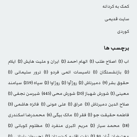
کمک به کردانه
سایت قدیمی
کوردی
برچسب ها
اب
(1)
اصلاح طلب
(1)
الهام احمد
(2)
ایران و ملیت هایش
(2)
ایلام
(2)
بازنشستگان
(1)
تاسیسات اتمی فردو
(1)
ترور سلیمانی
(1)
حقوق بشر
(9)
دمیرتاش
(2)
روژآوا
(2)
روژاوا
(2)
سپاه
(259)
سیامند
معینی
(1)
شورش شهباز
(20)
شورش محی
(445)
شیرسن نجفی
(1)
صلاح الدین دمیرتاش
(3)
عراق
(1)
علی عونی
(1)
فائزه هاشمی
(3)
فاطمه حقیقت جو
(1)
فقر
(1)
مالک بیگی
(6)
محمدرضا اسکندری
(18)
محمد سیار
(2)
مریم اکبری منفرد
(1)
مظلوم کوبانی
(2)
معترضان آبان ۹۸
(1)
نفت اقلیم کردستان
(2)
نچیروان بارزانی
(1)