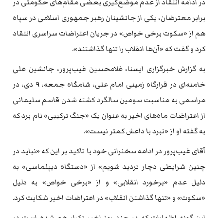
در ادامه انتقاد از عدم موضع‌گیری بعضی مقام‌های حکومتی در
برابر معترضان، یکی از جانشینان رهبر جمهوری اسلامی در سپاه
هم از «سکوت برخی خواص» در جریان اعتراضات سراسری انتقاد
کرد و گفت که «آن‌ها انقلاب را تنها گذاشتند».
به گزارش خبرگزاری ایسنا، غلامحسین غیب‌پرور، جانشین علی
خامنه‌ای در قرارگاه زمینی امام علی، شامگاه جمعه، ۹ دی، در
مراسمی به مناسبت سومین سالگرد کشته شدن قاسم سلیمانی
از اعتراضات ماه‌های اخیر به عنوان یک «جنگ ترکیبی» نام برد که
به گفته او از «نبرد با داعش کمتر نیست».
آقای غیب‌پرور در ادامه سخنرانی خود با تاکید بر این که «نباید در
چنین شرایطی دچار تردید شویم» از «دستگاه دیپلماسی» به
دلیل عدم «برخورد انقلابی» و از «برخی خواص» به دلیل
«سکوت» و «تنها گذاشتن انقلاب» در اعتراضات اخیر شکایت کرد.
این گونه اظهارات که در چند روز اخیر تکرار هم شده است در