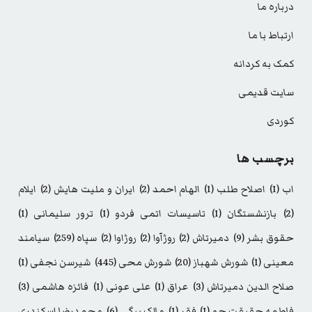
درباره ما
ارتباط با ما
کمک به کردانه
سایت قدیمی
کوردی
برچسب ها
اب
(1)
اصلاح طلب
(1)
الهام احمد
(2)
ایران و ملیت هایش
(2)
ایلام
(2)
بازنشستگان
(1)
تاسیسات اتمی فردو
(1)
ترور سلیمانی
(1)
حقوق بشر
(9)
دمیرتاش
(2)
روژآوا
(2)
روژاوا
(2)
سپاه
(259)
سیامند
معینی
(1)
شورش شهباز
(20)
شورش محی
(445)
شیرسن نجفی
(1)
صلاح الدین دمیرتاش
(3)
عراق
(1)
علی عونی
(1)
فائزه هاشمی
(3)
فاطمه حقیقت جو
(1)
فقر
(1)
مالک بیگی
(6)
محمدرضا اسکندری