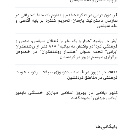
بر پایه آگاهی و نقد سیاسی
فریدون کرمی
در
کنگره هفتم و تداوم یک خط انحرافی در
سازمان دمکراتیک یارسان؛ تحریم کنگره بر پایه آگاهی و
نقد سیاسی
آرش
در
بیانیه “هزار و یک نفر از فعالان سیاسی، مدنی و
فرهنگی کرد”در واکنش به بیانیه” ۸۰۰ نفر از روشنفکران
ایرانی” تحت عنوان “هشدار روشنفکران” در خصوص
برگزاری مراسم نوروز در کردستان
Parsa
در
نوروز در قبضه ایدئولوژی سپاه: سرکوب هویت
فرهنگی در مناطق کردنشین
کلهر ایلامی
در
بهروز اسلامی مبارزی خستگی ناپذیر
ایلامی جهان را بدرود گفت
بایگانی‌ها