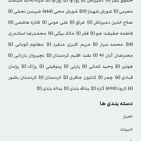
حقوق بشر
(9)
دمیرتاش
(2)
روژآوا
(2)
روژاوا
(2)
سپاه
(259)
سیامند
معینی
(1)
شورش شهباز
(20)
شورش محی
(444)
شیرسن نجفی
(1)
صلاح الدین دمیرتاش
(3)
عراق
(1)
علی عونی
(1)
فائزه هاشمی
(3)
فاطمه حقیقت جو
(1)
فقر
(1)
مالک بیگی
(6)
محمدرضا اسکندری
(18)
محمد سیار
(2)
مریم اکبری منفرد
(1)
مظلوم کوبانی
(2)
معترضان آبان ۹۸
(1)
نفت اقلیم کردستان
(2)
نچیروان بارزانی
(1)
هولیر
(2)
وحید کمالی
(2)
پارتی
(1)
پدوفیلی
(1)
پژاک
(2)
پژمان
قبادی
(4)
چمر
(1)
کتایون جافری
(2)
کردستان
(5)
کردستان باشور
(4)
کرونا
(690)
گاره
(2)
یدالله بلدی
(2)
یداله بلدی
(2)
دسته بندی ها
اخبار
ادبیات