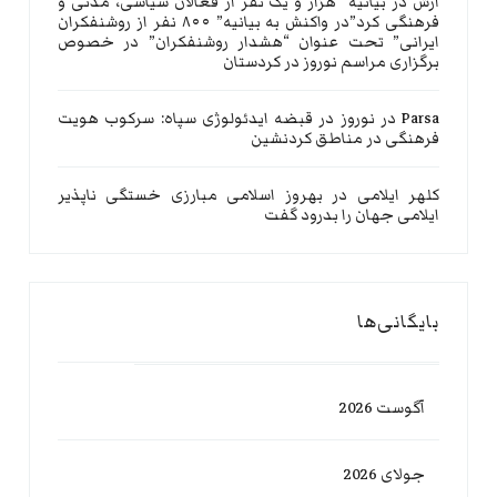
آرش
در
بیانیه “هزار و یک نفر از فعالان سیاسی، مدنی و
فرهنگی کرد”در واکنش به بیانیه” ۸۰۰ نفر از روشنفکران
ایرانی” تحت عنوان “هشدار روشنفکران” در خصوص
برگزاری مراسم نوروز در کردستان
Parsa
در
نوروز در قبضه ایدئولوژی سپاه: سرکوب هویت
فرهنگی در مناطق کردنشین
کلهر ایلامی
در
بهروز اسلامی مبارزی خستگی ناپذیر
ایلامی جهان را بدرود گفت
بایگانی‌ها
آگوست 2026
جولای 2026