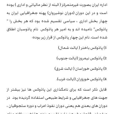
اداره ایران بصورت غیرمتمرکز ( البته از نظر مالیاتی و اداری ) بوده
است و در این دوران (دوران نوشیروان) پهنه جغرافیایی ایران به
چهار بخش اداری ، سیاسی تقسیم شده بود که هر بخش را ”
پاذوکس” نامیده اند و به امیر هر پاذوکس نام پاذوسبان اطلاق
شده است. نام این چهار پاذوکس از قرار زیر بوده؛
1) پاذوکس باختر ( ایالت شمال)
2) پاذوکس نیمروز (ایالت جنوب)
3) پاذوکس خوراسان ( ایالت شرق)
4) پاذوکس خوروَران (ایالت غرب).
قابل ذکر است که برای نامگذاری این پاذوکس ها نیز بیشتر از
جهت های جغرافیایی و شرایط طبیعی استفاده گردیده بود. در
دوران های بعدی هم یعنی دوران نفوذ اعراب و دوره سلجوقیان ،
صفویان ، قاجار و غیره نیز این تقسیم بندی ها تغییر یافته و نام