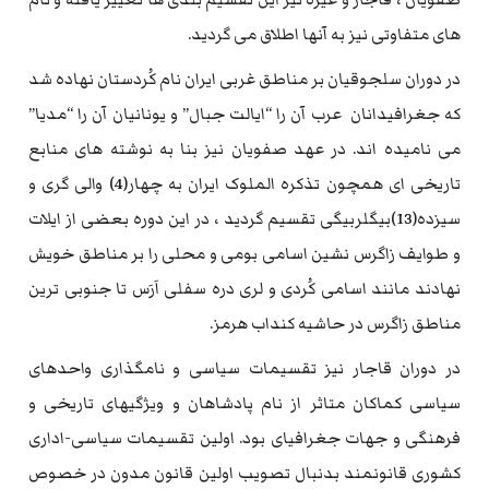
های متفاوتی نیز به آنها اطلاق می گردید.
در دوران سلجوقیان بر مناطق غربی ایران نام کُردستان نهاده شد
که جغرافیدانان عرب آن را “ایالت جبال” و یونانیان آن را “مدیا”
می نامیده اند. در عهد صفویان نیز بنا به نوشته های منابع
تاریخی ای همچون تذکره الملوک ایران به چهار(4) والی گری و
سیزده(13)بیگلربیگی تقسیم گردید ، در این دوره بعضی از ایلات
و طوایف زاگرس نشین اسامی بومی و محلی را بر مناطق خویش
نهادند مانند اسامی کُردی و لری دره سفلی اَرَس تا جنوبی ترین
مناطق زاگرس در حاشیه کنداب هرمز.
در دوران قاجار نیز تقسیمات سیاسی و نامگذاری واحدهای
سیاسی کماکان متاثر از نام پادشاهان و ویژگیهای تاریخی و
فرهنگی و جهات جغرافیای بود. اولین تقسیمات سیاسی-اداری
کشوری قانونمند بدنبال تصویب اولین قانون مدون در خصوص