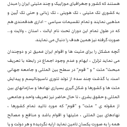
هستند که کشور و جغرافیای موزاییک و چند ملیتی ایران را مبدل
به کشوری تک ملیتی ، تک هویتی ، تک زبانی و حتی تک آیین و
مذهبی نمایند و تمام تقسیمات سیاسی – اداری هدفمندی هم
که در طول تمام این دوران تحت نام ایالت ، استان ، ولایت و…
صورت گرفته نیز همین هدف را دنبال می نمایند.
آنچه مشکل را برای ملیت ها و اقوام ایران عمیق تر و دوچندان
می نماید تزلزل ، ابهام و عدم وجود اجماع در رابطه با تعریف
مبحث” ملت ” و ” قوم” در سطح بین المللی و جامعه جهانی
است. با گذشت چند سده از تولد تئوری ناسیونالیسم و پیدایش
ملت ها و کشورها و شکل گیری بسیاری نهادها و سازمانهای بین
المللی و حقوق بشری ، تا حال حاضر نیز تعریف واحد و جامعی
از مقوله ی ” ملت” و “قوم” که مورد تائید تمام کشورها ،
نهادهای بین المللی ، ملیتها و اقوام باشد و منافع و مصالح
همه را به صورت یکسان تامین نماید ارایه نگردیده و هر دولت و یا