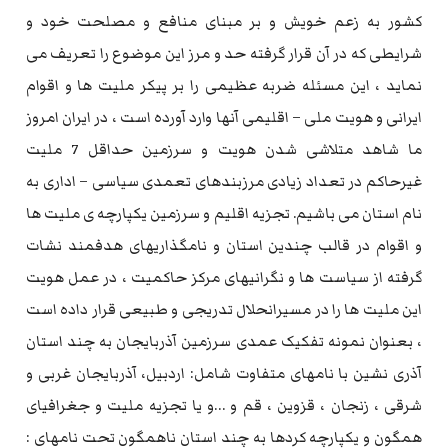
کشور به زعم خویش و بر مبنای منافع و مصلحت خود و
شرایطی که در آن قرار گرفته حد و مرز این موضوع را تعریف می
نماید ، این مسئله ضربه عظیمی را بر پیکر ملیت ها و اقوام
ایرانی و هویت ملی – اقلیمی آنها وارد آورده است ، در ایران امروز
ما شاهد متلاشی شدن هویت و سرزمین حداقل 7 ملیت
غیرحاکم در تعداد زیادی مرزبندهای تعمدی سیاسی – اداری به
نام استان می باشیم. تجزیه اقلیم و سرزمین یکپارچه ی ملیت ها
و اقوام در قالب چندین استان و نامگذاریهای هدفمند نشات
گرفته از سیاست ها و نگرانیهای مرکز حاکمیت ، در عمل هویت
این ملیت ها را در مسیرانحلال تدریجی و طبیعی قرار داده است
، بعنوان نمونه تفکیک عمدی سرزمین آذربایجان به چند استان
آذری نشین با نامهای متفاوت شامل: اردبیل، آذربایجان غربی و
شرقی ، زنجان ، قزوین ، قم و …و یا تجزیه ملیت و جغرافیای
همگون و یکپارچه کردها به چند استان ناهمگون تحت نامهای :