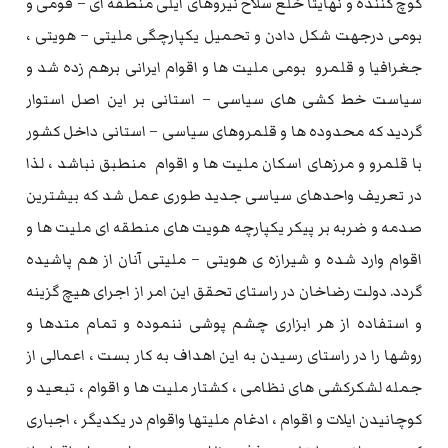
کوچ کننده و نهایتاً خلع سلاح نیروهای ایلی منطقه ای – قومی و
بومی درجهت شکل دادن و تحمیل یکپارچگی ملیتی – هویتی ،
جغرافیا و قلمرو بومی ملیت ها و اقوام ایرانی برهم زده شد و
سیاست خط کشی های سیاسی – استانی بر این اصل استوار
گردید که محدوده ها و قلمروهای سیاسی – استانی داخل کشور
با قلمرو و مرزهای اسکان ملیت ها و اقوام منطبق نباشد ، لذا
در تعریف واحدهای سیاسی جدید طوری عمل شد که بیشترین
صدمه و ضربه بر پیکر یکپارچه هویت های منطقه ای ملیت ها و
اقوام وارد شده و شیرازه ی هویتی – ملیتی آنان از هم پاشیده
گردد. دولت رضاخان در راستای تحقق این امر از اجرای هیچ گزینه
و استفاده از هر ابزاری چشم پوشی ننموده و تمام متدها و
روشها را در راستای رسیدن به این اهداف به کار بست ، اعمالی از
جمله لشکرکشی های نظامی ، کشتار ملیت ها و اقوام ، تبعید و
کوچانیدن ایلات و اقوام ، ادغام ملیتها واقوام در یکدیگر ، اجباری