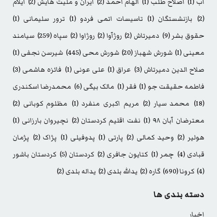
اب
(1)
اصلاح طلب
(1)
الهام احمد
(2)
ایران و ملیت هایش
(2)
ایلام
(2)
بازنشستگان
(1)
تاسیسات اتمی فردو
(1)
ترور سلیمانی
(1)
حقوق بشر
(9)
دمیرتاش
(2)
روژآوا
(2)
روژاوا
(2)
سپاه
(259)
سیامند
معینی
(1)
شورش شهباز
(20)
شورش محی
(445)
شیرسن نجفی
(1)
صلاح الدین دمیرتاش
(3)
عراق
(1)
علی عونی
(1)
فائزه هاشمی
(3)
فاطمه حقیقت جو
(1)
فقر
(1)
مالک بیگی
(6)
محمدرضا اسکندری
(18)
محمد سیار
(2)
مریم اکبری منفرد
(1)
مظلوم کوبانی
(2)
معترضان آبان ۹۸
(1)
نفت اقلیم کردستان
(2)
نچیروان بارزانی
(1)
هولیر
(2)
وحید کمالی
(2)
پارتی
(1)
پدوفیلی
(1)
پژاک
(2)
پژمان
قبادی
(4)
چمر
(1)
کتایون جافری
(2)
کردستان
(5)
کردستان باشور
(4)
کرونا
(690)
گاره
(2)
یدالله بلدی
(2)
یداله بلدی
(2)
دسته بندی ها
اخبار