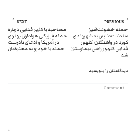
راهبری
NEXT
PREVIOUS
نوشته
ext
Previous
حمله خشونت‌آمیز
مصاحبه با کلهر فدایی درباره
سلطنت‌طلبان به شهروندی
حمله فیزیکی هواداران پهلوی
st:
post:
کورد در واشنگتن؛ کلهور
در آمریکا و ادعای نادرست
فدایی کلهور راهی بیمارستان
حمله با خودرو به معترضان
شد
دیدگاهتان را بنویسید