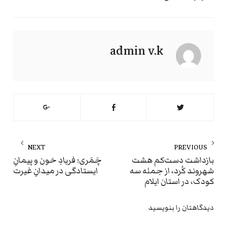
admin v.k
راهبری
NEXT
PREVIOUS
نوشته
ext
Previous
بازداشت دست‌کم هشت
چَمَری؛ فریادِ خون و پیمانِ
شهروند کُرد، از جمله سه
ایستادگی در میدانِ غیرت
st:
post:
کودک، در استان ایلام
دیدگاهتان را بنویسید