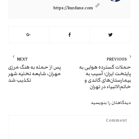
https://kurdane.com
راهبری
NEXT
PREVIOUS
نوشته
ext
Previous
حملات گسترده هوایی به
پس از حمله به هنگ مرزی
پایتخت ایران؛ آسیب‌ به
مهران، شایعه تخلیه شهر
st:
post:
بیمارستان‌های گاندی و
تکذیب شد
خاتم‌الانبیاء در تهران
دیدگاهتان را بنویسید