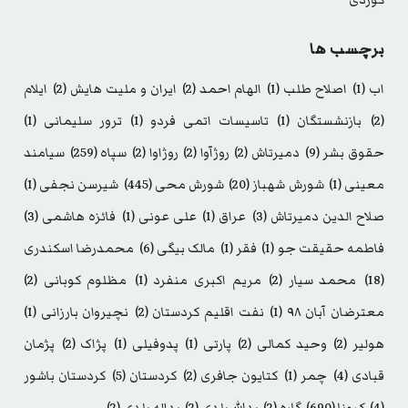
کوردی
برچسب ها
اب
(1)
اصلاح طلب
(1)
الهام احمد
(2)
ایران و ملیت هایش
(2)
ایلام
(2)
بازنشستگان
(1)
تاسیسات اتمی فردو
(1)
ترور سلیمانی
(1)
حقوق بشر
(9)
دمیرتاش
(2)
روژآوا
(2)
روژاوا
(2)
سپاه
(259)
سیامند
معینی
(1)
شورش شهباز
(20)
شورش محی
(445)
شیرسن نجفی
(1)
صلاح الدین دمیرتاش
(3)
عراق
(1)
علی عونی
(1)
فائزه هاشمی
(3)
فاطمه حقیقت جو
(1)
فقر
(1)
مالک بیگی
(6)
محمدرضا اسکندری
(18)
محمد سیار
(2)
مریم اکبری منفرد
(1)
مظلوم کوبانی
(2)
معترضان آبان ۹۸
(1)
نفت اقلیم کردستان
(2)
نچیروان بارزانی
(1)
هولیر
(2)
وحید کمالی
(2)
پارتی
(1)
پدوفیلی
(1)
پژاک
(2)
پژمان
قبادی
(4)
چمر
(1)
کتایون جافری
(2)
کردستان
(5)
کردستان باشور