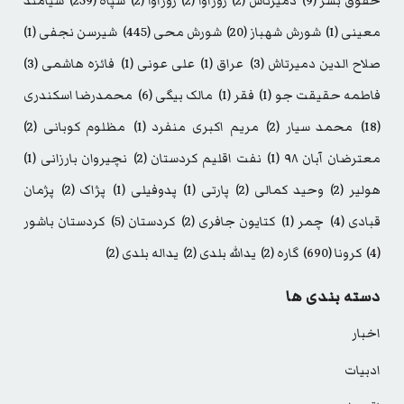
حقوق بشر
(9)
دمیرتاش
(2)
روژآوا
(2)
روژاوا
(2)
سپاه
(259)
سیامند
معینی
(1)
شورش شهباز
(20)
شورش محی
(445)
شیرسن نجفی
(1)
صلاح الدین دمیرتاش
(3)
عراق
(1)
علی عونی
(1)
فائزه هاشمی
(3)
فاطمه حقیقت جو
(1)
فقر
(1)
مالک بیگی
(6)
محمدرضا اسکندری
(18)
محمد سیار
(2)
مریم اکبری منفرد
(1)
مظلوم کوبانی
(2)
معترضان آبان ۹۸
(1)
نفت اقلیم کردستان
(2)
نچیروان بارزانی
(1)
هولیر
(2)
وحید کمالی
(2)
پارتی
(1)
پدوفیلی
(1)
پژاک
(2)
پژمان
قبادی
(4)
چمر
(1)
کتایون جافری
(2)
کردستان
(5)
کردستان باشور
(4)
کرونا
(690)
گاره
(2)
یدالله بلدی
(2)
یداله بلدی
(2)
دسته بندی ها
اخبار
ادبیات