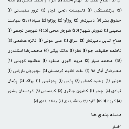
اب
(1)
اصلاح طلب
(1)
الهام احمد
(2)
ایران و ملیت هایش
(2)
ایلام
(2)
بازنشستگان
(1)
تاسیسات اتمی فردو
(1)
ترور سلیمانی
(1)
حقوق بشر
(9)
دمیرتاش
(2)
روژآوا
(2)
روژاوا
(2)
سپاه
(259)
سیامند
معینی
(1)
شورش شهباز
(20)
شورش محی
(445)
شیرسن نجفی
(1)
صلاح الدین دمیرتاش
(3)
عراق
(1)
علی عونی
(1)
فائزه هاشمی
(3)
فاطمه حقیقت جو
(1)
فقر
(1)
مالک بیگی
(6)
محمدرضا اسکندری
(18)
محمد سیار
(2)
مریم اکبری منفرد
(1)
مظلوم کوبانی
(2)
معترضان آبان ۹۸
(1)
نفت اقلیم کردستان
(2)
نچیروان بارزانی
(1)
هولیر
(2)
وحید کمالی
(2)
پارتی
(1)
پدوفیلی
(1)
پژاک
(2)
پژمان
قبادی
(4)
چمر
(1)
کتایون جافری
(2)
کردستان
(5)
کردستان باشور
(4)
کرونا
(690)
گاره
(2)
یدالله بلدی
(2)
یداله بلدی
(2)
دسته بندی ها
اخبار