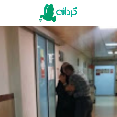
Ski
t
conten