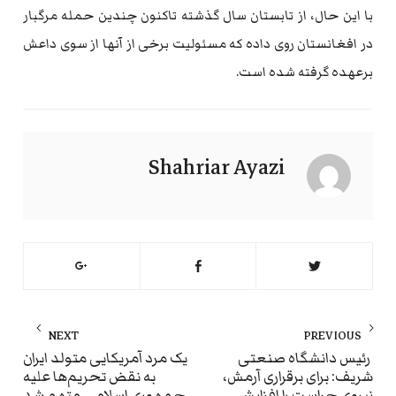
با این حال، از تابستان سال گذشته تاکنون چندین حمله مرگبار
در افغانستان روی داده که مسئولیت برخی از آنها از سوی داعش
برعهده گرفته شده است.
Shahriar Ayazi
راهبری
NEXT
PREVIOUS
نوشته
ext
Previous
رئیس دانشگاه صنعتی
یک مرد آمریکایی متولد ایران
شریف: برای برقراری آرمش،
به نقض تحریم‌ها علیه
st:
post:
نیروی حراست را افزایش
جمهوری اسلامی متهم شد