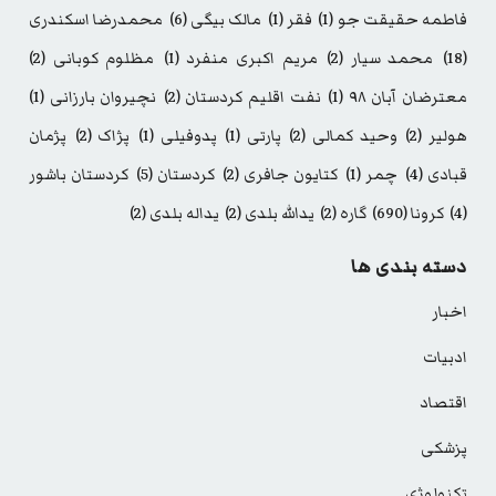
فاطمه حقیقت جو
(1)
فقر
(1)
مالک بیگی
(6)
محمدرضا اسکندری
(18)
محمد سیار
(2)
مریم اکبری منفرد
(1)
مظلوم کوبانی
(2)
معترضان آبان ۹۸
(1)
نفت اقلیم کردستان
(2)
نچیروان بارزانی
(1)
هولیر
(2)
وحید کمالی
(2)
پارتی
(1)
پدوفیلی
(1)
پژاک
(2)
پژمان
قبادی
(4)
چمر
(1)
کتایون جافری
(2)
کردستان
(5)
کردستان باشور
(4)
کرونا
(690)
گاره
(2)
یدالله بلدی
(2)
یداله بلدی
(2)
دسته بندی ها
اخبار
ادبیات
اقتصاد
پزشکی
تکنولوژی