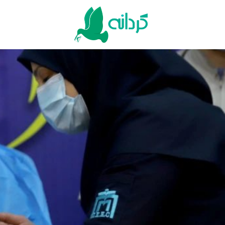
Ski
t
conten