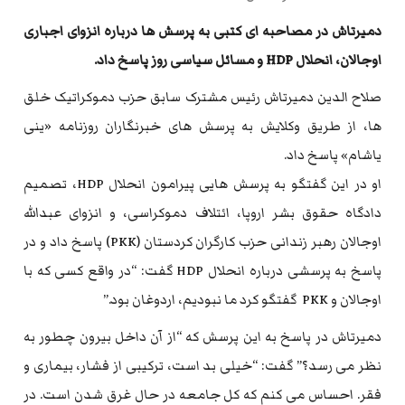
دمیرتاش در مصاحبه ای کتبی به پرسش ها درباره انزوای اجباری
اوجالان، انحلال HDP و مسائل سیاسی روز پاسخ داد.
صلاح الدین دمیرتاش رئیس مشترک سابق حزب دموکراتیک خلق
ها، از طریق وکلایش به پرسش های خبرنگاران روزنامه «ینی
یاشام» پاسخ داد.
او در این گفتگو به پرسش هایی پیرامون انحلال HDP، تصمیم
دادگاه حقوق بشر اروپا، ائتلاف دموکراسی، و انزوای عبدالله
اوجالان رهبر زندانی حزب کارگران کردستان (PKK) پاسخ داد و در
پاسخ به پرسشی درباره انحلال HDP گفت: “در واقع کسی که با
اوجالان و PKK گفتگو کرد ما نبودیم، اردوغان بود.”
دمیرتاش در پاسخ به این پرسش که “از آن داخل بیرون چطور به
نظر می رسد؟” گفت: “خیلی بد است، ترکیبی از فشار، بیماری و
فقر. احساس می کنم که کل جامعه در حال غرق شدن است. در