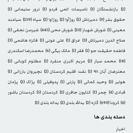
(2)
بازنشستگان
(1)
تاسیسات اتمی فردو
(1)
ترور سلیمانی
(1)
حقوق بشر
(9)
دمیرتاش
(2)
روژآوا
(2)
روژاوا
(2)
سپاه
(259)
سیامند
معینی
(1)
شورش شهباز
(20)
شورش محی
(445)
شیرسن نجفی
(1)
صلاح الدین دمیرتاش
(3)
عراق
(1)
علی عونی
(1)
فائزه هاشمی
(3)
فاطمه حقیقت جو
(1)
فقر
(1)
مالک بیگی
(6)
محمدرضا اسکندری
(18)
محمد سیار
(2)
مریم اکبری منفرد
(1)
مظلوم کوبانی
(2)
معترضان آبان ۹۸
(1)
نفت اقلیم کردستان
(2)
نچیروان بارزانی
(1)
هولیر
(2)
وحید کمالی
(2)
پارتی
(1)
پدوفیلی
(1)
پژاک
(2)
پژمان
قبادی
(4)
چمر
(1)
کتایون جافری
(2)
کردستان
(5)
کردستان باشور
(4)
کرونا
(690)
گاره
(2)
یدالله بلدی
(2)
یداله بلدی
(2)
دسته بندی ها
اخبار