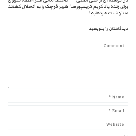
ext
Previous
دل نوشته ای از علی الفتی
تخلف مالیِ اکثر اعضا، شورای
برای زنده یاد کریم کریمپور؛ما
شهر قرچک را به انحلال کشاند
st:
post:
سالهاست مرده‌ایم!
دیدگاهتان را بنویسید