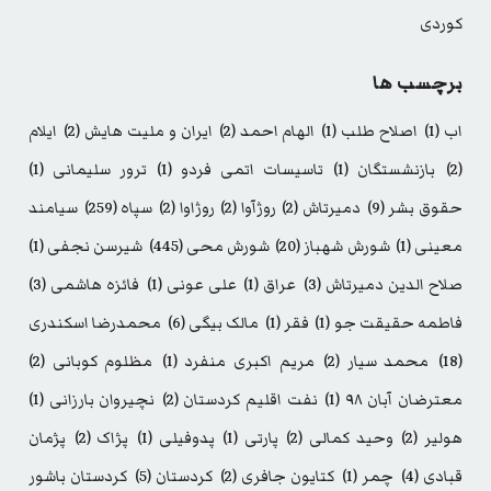
کوردی
برچسب ها
اب
(1)
اصلاح طلب
(1)
الهام احمد
(2)
ایران و ملیت هایش
(2)
ایلام
(2)
بازنشستگان
(1)
تاسیسات اتمی فردو
(1)
ترور سلیمانی
(1)
حقوق بشر
(9)
دمیرتاش
(2)
روژآوا
(2)
روژاوا
(2)
سپاه
(259)
سیامند
معینی
(1)
شورش شهباز
(20)
شورش محی
(445)
شیرسن نجفی
(1)
صلاح الدین دمیرتاش
(3)
عراق
(1)
علی عونی
(1)
فائزه هاشمی
(3)
فاطمه حقیقت جو
(1)
فقر
(1)
مالک بیگی
(6)
محمدرضا اسکندری
(18)
محمد سیار
(2)
مریم اکبری منفرد
(1)
مظلوم کوبانی
(2)
معترضان آبان ۹۸
(1)
نفت اقلیم کردستان
(2)
نچیروان بارزانی
(1)
هولیر
(2)
وحید کمالی
(2)
پارتی
(1)
پدوفیلی
(1)
پژاک
(2)
پژمان
قبادی
(4)
چمر
(1)
کتایون جافری
(2)
کردستان
(5)
کردستان باشور