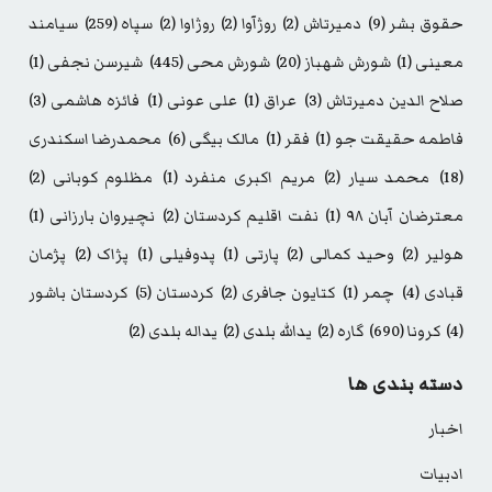
حقوق بشر
(9)
دمیرتاش
(2)
روژآوا
(2)
روژاوا
(2)
سپاه
(259)
سیامند
معینی
(1)
شورش شهباز
(20)
شورش محی
(445)
شیرسن نجفی
(1)
صلاح الدین دمیرتاش
(3)
عراق
(1)
علی عونی
(1)
فائزه هاشمی
(3)
فاطمه حقیقت جو
(1)
فقر
(1)
مالک بیگی
(6)
محمدرضا اسکندری
(18)
محمد سیار
(2)
مریم اکبری منفرد
(1)
مظلوم کوبانی
(2)
معترضان آبان ۹۸
(1)
نفت اقلیم کردستان
(2)
نچیروان بارزانی
(1)
هولیر
(2)
وحید کمالی
(2)
پارتی
(1)
پدوفیلی
(1)
پژاک
(2)
پژمان
قبادی
(4)
چمر
(1)
کتایون جافری
(2)
کردستان
(5)
کردستان باشور
(4)
کرونا
(690)
گاره
(2)
یدالله بلدی
(2)
یداله بلدی
(2)
دسته بندی ها
اخبار
ادبیات