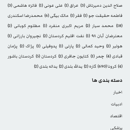
صلاح الدین دمیرتاش
(3)
عراق
(1)
علی عونی
(1)
فائزه هاشمی
(3)
فاطمه حقیقت جو
(1)
فقر
(1)
مالک بیگی
(6)
محمدرضا اسکندری
(18)
محمد سیار
(2)
مریم اکبری منفرد
(1)
مظلوم کوبانی
(2)
معترضان آبان ۹۸
(1)
نفت اقلیم کردستان
(2)
نچیروان بارزانی
(1)
هولیر
(2)
وحید کمالی
(2)
پارتی
(1)
پدوفیلی
(1)
پژاک
(2)
پژمان
قبادی
(4)
چمر
(1)
کتایون جافری
(2)
کردستان
(5)
کردستان باشور
(4)
کرونا
(690)
گاره
(2)
یدالله بلدی
(2)
یداله بلدی
(2)
دسته بندی ها
اخبار
ادبیات
اقتصاد
پزشکی