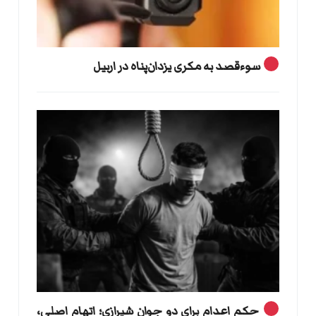
سوءقصد به مکری یزدان‌پناه در اربیل
حکم اعدام برای دو جوان شیرازی؛ اتهام اصلی،