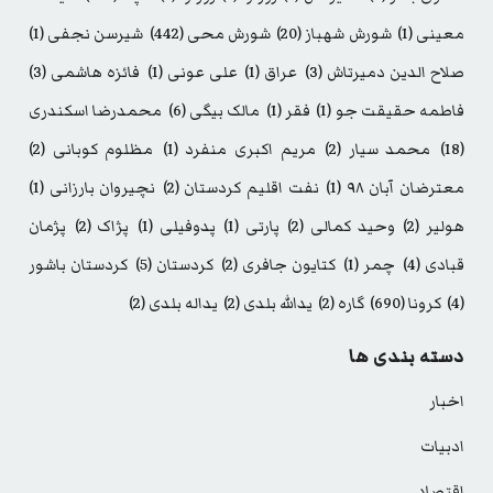
معینی
(1)
شورش شهباز
(20)
شورش محی
(442)
شیرسن نجفی
(1)
صلاح الدین دمیرتاش
(3)
عراق
(1)
علی عونی
(1)
فائزه هاشمی
(3)
فاطمه حقیقت جو
(1)
فقر
(1)
مالک بیگی
(6)
محمدرضا اسکندری
(18)
محمد سیار
(2)
مریم اکبری منفرد
(1)
مظلوم کوبانی
(2)
معترضان آبان ۹۸
(1)
نفت اقلیم کردستان
(2)
نچیروان بارزانی
(1)
هولیر
(2)
وحید کمالی
(2)
پارتی
(1)
پدوفیلی
(1)
پژاک
(2)
پژمان
قبادی
(4)
چمر
(1)
کتایون جافری
(2)
کردستان
(5)
کردستان باشور
(4)
کرونا
(690)
گاره
(2)
یدالله بلدی
(2)
یداله بلدی
(2)
دسته بندی ها
اخبار
ادبیات
اقتصاد