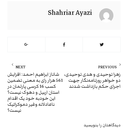
Shahriar Ayazi
راهبری
NEXT
PREVIOUS
نوشته
ext
Previous
زهرا توحیدی و هدی توحیدی،
شاناز ابراهیم احمد: افزایش
دو خواهر روزنامه‌نگار جهت
561 هزار رای به معنی تضمین
st:
post:
اجرای حکم بازداشت شدند
کسب 16 کرسی پارلمان در
استان اربیل و دهوک نیست؟
این خودبه خود یک اقدام
ناعادلانه وغیر دموکراتیک
نیست؟
دیدگاهتان را بنویسید