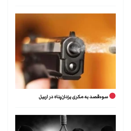
سوءقصد به مکری یزدان‌پناه در اربیل