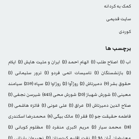
کمک به کردانه
سایت قدیمی
کوردی
برچسب ها
اب
(1)
اصلاح طلب
(1)
الهام احمد
(2)
ایران و ملیت هایش
(2)
ایلام
(2)
بازنشستگان
(1)
تاسیسات اتمی فردو
(1)
ترور سلیمانی
(1)
حقوق بشر
(9)
دمیرتاش
(2)
روژآوا
(2)
روژاوا
(2)
سپاه
(259)
سیامند
معینی
(1)
شورش شهباز
(20)
شورش محی
(445)
شیرسن نجفی
(1)
صلاح الدین دمیرتاش
(3)
عراق
(1)
علی عونی
(1)
فائزه هاشمی
(3)
فاطمه حقیقت جو
(1)
فقر
(1)
مالک بیگی
(6)
محمدرضا اسکندری
(18)
محمد سیار
(2)
مریم اکبری منفرد
(1)
مظلوم کوبانی
(2)
معترضان آبان ۹۸
(1)
نفت اقلیم کردستان
(2)
نچیروان بارزانی
(1)