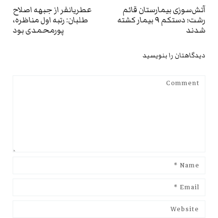
نوشته
ext
Previous
آتش‌سوزی بیمارستان قائم
عطریانفر از جبهه اصلاح
رشت؛ دستکم ۹ بیمار کشته
طلبان: رتبه اول مناظره،
st:
post:
شدند
پورمحمدی بود
دیدگاهتان را بنویسید