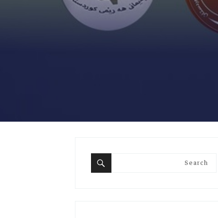
Search
for:
Search