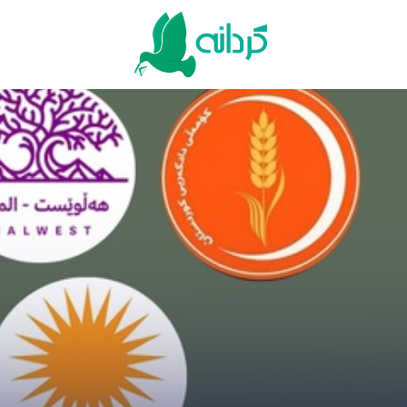
Ski
t
conten