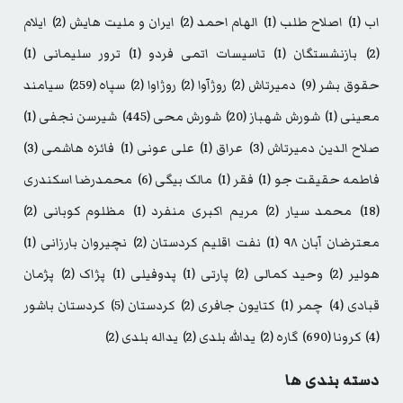
اب
(1)
اصلاح طلب
(1)
الهام احمد
(2)
ایران و ملیت هایش
(2)
ایلام
(2)
بازنشستگان
(1)
تاسیسات اتمی فردو
(1)
ترور سلیمانی
(1)
حقوق بشر
(9)
دمیرتاش
(2)
روژآوا
(2)
روژاوا
(2)
سپاه
(259)
سیامند
معینی
(1)
شورش شهباز
(20)
شورش محی
(445)
شیرسن نجفی
(1)
صلاح الدین دمیرتاش
(3)
عراق
(1)
علی عونی
(1)
فائزه هاشمی
(3)
فاطمه حقیقت جو
(1)
فقر
(1)
مالک بیگی
(6)
محمدرضا اسکندری
(18)
محمد سیار
(2)
مریم اکبری منفرد
(1)
مظلوم کوبانی
(2)
معترضان آبان ۹۸
(1)
نفت اقلیم کردستان
(2)
نچیروان بارزانی
(1)
هولیر
(2)
وحید کمالی
(2)
پارتی
(1)
پدوفیلی
(1)
پژاک
(2)
پژمان
قبادی
(4)
چمر
(1)
کتایون جافری
(2)
کردستان
(5)
کردستان باشور
(4)
کرونا
(690)
گاره
(2)
یدالله بلدی
(2)
یداله بلدی
(2)
دسته بندی ها