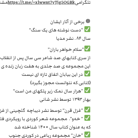
تلگرامی
https://t.me/+xlwwnt7yTjg5OGRk
مشاه
☸ برخی از آثار ایشان
“دست نوشته های یک سنگ”
سال ۸۴ . نشر مدیا
”سلام خواهر باران”
از سری کتابهای صد شاعر سی سال پس از انقلاب نشر
این مجموعه ی صد جلدی به هفت زبان زنده ی د
در این بیابان اتفاق تازه ای نیست
(کتابی که نتوانست مجوز بگیرد)
“هزار سال نمک زیر پلکهای من است”
بهار ۱۳۹۳ توسط نشر شانی
“غزل قرن” توسط نشر دیباچه گلچینی از غزل
” خه‌و”. مجموعه شعر کوردی با رویکردی فلس
که به عنوان کتاب سال ۱۴۰۰ شناخته شد
“خان” مجموعه رباعی در کوردی جنوب