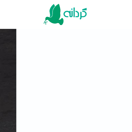
Ski
t
conten