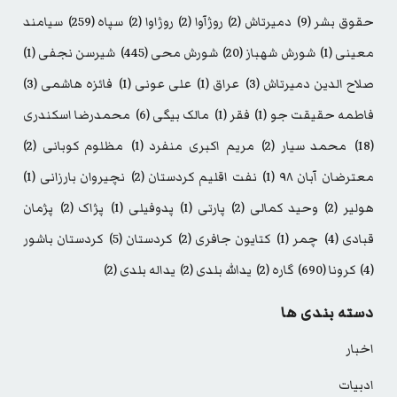
حقوق بشر
(9)
دمیرتاش
(2)
روژآوا
(2)
روژاوا
(2)
سپاه
(259)
سیامند
معینی
(1)
شورش شهباز
(20)
شورش محی
(445)
شیرسن نجفی
(1)
صلاح الدین دمیرتاش
(3)
عراق
(1)
علی عونی
(1)
فائزه هاشمی
(3)
فاطمه حقیقت جو
(1)
فقر
(1)
مالک بیگی
(6)
محمدرضا اسکندری
(18)
محمد سیار
(2)
مریم اکبری منفرد
(1)
مظلوم کوبانی
(2)
معترضان آبان ۹۸
(1)
نفت اقلیم کردستان
(2)
نچیروان بارزانی
(1)
هولیر
(2)
وحید کمالی
(2)
پارتی
(1)
پدوفیلی
(1)
پژاک
(2)
پژمان
قبادی
(4)
چمر
(1)
کتایون جافری
(2)
کردستان
(5)
کردستان باشور
(4)
کرونا
(690)
گاره
(2)
یدالله بلدی
(2)
یداله بلدی
(2)
دسته بندی ها
اخبار
ادبیات