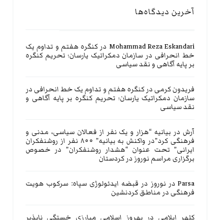
آخرین دیدگاه‌ها
Mohammad Reza Eskandari
در
کنگره هفتم و تداوم یک
خط انحرافی در سازمان دمکراتیک یارسان؛ تحریم کنگره
بر پایه آگاهی و نقد سیاسی
فریدون کرمی
در
کنگره هفتم و تداوم یک خط انحرافی در
سازمان دمکراتیک یارسان؛ تحریم کنگره بر پایه آگاهی و
نقد سیاسی
آرش
در
بیانیه “هزار و یک نفر از فعالان سیاسی، مدنی و
فرهنگی کرد”در واکنش به بیانیه” ۸۰۰ نفر از روشنفکران
ایرانی” تحت عنوان “هشدار روشنفکران” در خصوص
برگزاری مراسم نوروز در کردستان
Parsa
در
نوروز در قبضه ایدئولوژی سپاه: سرکوب هویت
فرهنگی در مناطق کردنشین
کلهر ایلامی
در
بهروز اسلامی مبارزی خستگی ناپذیر