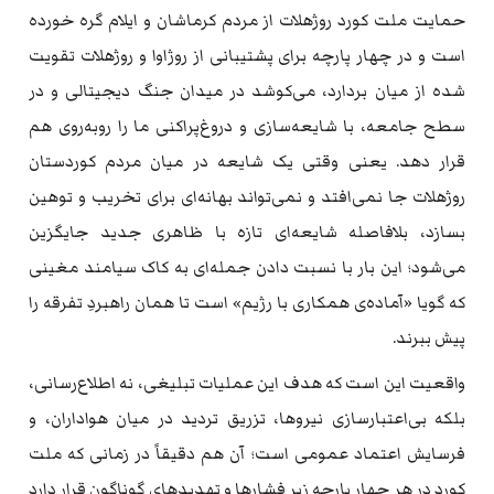
حمایت ملت کورد روژهلات از مردم کرماشان و ایلام گره خورده
است و در چهار پارچه برای پشتیبانی از روژاوا و روژهلات تقویت
شده از میان بردارد، می‌کوشد در میدان جنگ دیجیتالی و در
سطح جامعه، با شایعه‌سازی و دروغ‌پراکنی ما را رو‌به‌روی هم
قرار دهد. یعنی وقتی یک شایعه در میان مردم کوردستان
روژهلات جا نمی‌افتد و نمی‌تواند بهانه‌ای برای تخریب و توهین
بسازد، بلافاصله شایعه‌ای تازه با ظاهری جدید جایگزین
می‌شود؛ این بار با نسبت دادن جمله‌ای به کاک سیامند مغینی
که گویا «آماده‌ی همکاری با رژیم» است تا همان راهبردِ تفرقه را
پیش ببرند.
واقعیت این است که هدف این عملیات تبلیغی، نه اطلاع‌رسانی،
بلکه بی‌اعتبارسازی نیروها، تزریق تردید در میان هواداران، و
فرسایش اعتماد عمومی است؛ آن هم دقیقاً در زمانی که ملت
کورد در هر چهار پارچه زیر فشارها و تهدیدهای گوناگون قرار دارد