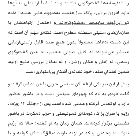
رسانه/رسانه‌ها گفت‌وگویی داشته و نه اساساً ارتباطی با آن‌ها
دارد. افزون بر این، پژاک سال‌هاست به‌صورت علنی هشدار داده
ک
ه این‌گونه سایت‌ها «مشکوک»اند
و احتمال ارتباط‌شان با
سازمان‌های امنیتیِ منطقه مطرح است. نکته‌ی مهم آن است که
این دست ادعاها معمولاً بدون هیچ سند قابل راستی‌آزمایی
منتشر می‌شوند: نه فایل صوتی معتبر، نه متن گفت‌وگوی
رسمی، نه زمان و مکان روشن، و نه امکان بررسی منبع اولیه.
همین فقدانِ سند، خود نشانه‌ی آشکارِ بی‌اعتباری است.
پیش از این نیز یکی از فعالان سیاسیِ حزبی با من تماس گرفت و
گفت فردی به نام که چهره‌ای سیاسی است و در باشور حضور
دارد با او تماس گرفته و مدعی شده است پس از «جنگ ۱۲ روزه»،
رژیم با سران پژاک، کومله‌ی کمونیستی و حزب دمکرات در باشور
نشستی برگزار کرده‌اند. همان زمان به او گفتم: حالا که رژیم
نتوانسته وحدتی را که در نهاد ناوند دیالۆگ شکل گرفته و با