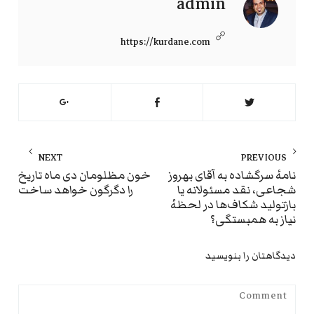
admin
https://kurdane.com
راهبری
NEXT
PREVIOUS
نوشته
ext
Previous
نامهٔ سرگشاده به آقای بهروز
خون مظلومان دی ماه تاریخ
شجاعی، نقد مسئولانه یا
را دگرگون خواهد ساخت
st:
post:
بازتولید شکاف‌ها در لحظهٔ
نیاز به همبستگی؟
دیدگاهتان را بنویسید