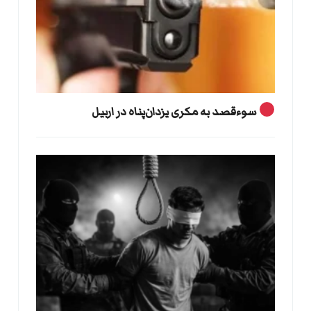
سوءقصد به مکری یزدان‌پناه در اربیل