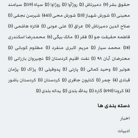
حقوق بشر
(9)
دمیرتاش
(2)
روژآوا
(2)
روژاوا
(2)
سپاه
(259)
سیامند
معینی
(1)
شورش شهباز
(20)
شورش محی
(445)
شیرسن نجفی
(1)
صلاح الدین دمیرتاش
(3)
عراق
(1)
علی عونی
(1)
فائزه هاشمی
(3)
فاطمه حقیقت جو
(1)
فقر
(1)
مالک بیگی
(6)
محمدرضا اسکندری
(18)
محمد سیار
(2)
مریم اکبری منفرد
(1)
مظلوم کوبانی
(2)
معترضان آبان ۹۸
(1)
نفت اقلیم کردستان
(2)
نچیروان بارزانی
(1)
هولیر
(2)
وحید کمالی
(2)
پارتی
(1)
پدوفیلی
(1)
پژاک
(2)
پژمان
قبادی
(4)
چمر
(1)
کتایون جافری
(2)
کردستان
(5)
کردستان باشور
(4)
کرونا
(690)
گاره
(2)
یدالله بلدی
(2)
یداله بلدی
(2)
دسته بندی ها
اخبار
ادبیات