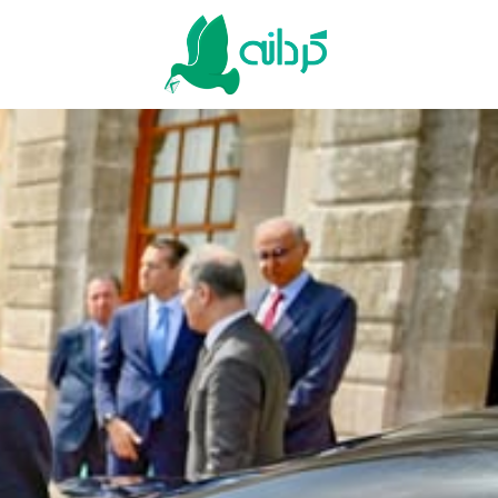
Ski
t
conten