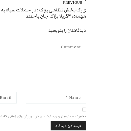
نوشته
PREVIOUS
Previous
ی‌ر‌ک بخش نظامی پژاک : در حملات سپاه به
مهاباد، ۴گریلا پژاک جان باختند
post:
دیدگاهتان را بنویسید
ذخیره نام، ایمیل و وبسایت من در مرورگر برای زمانی که د