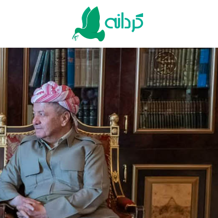
Ski
t
conten