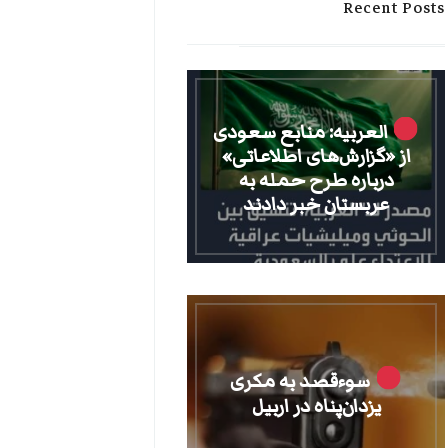
Recent Posts
العربیه: منابع سعودی
از «گزارش‌های اطلاعاتی»
درباره طرح حمله به
عربستان خبر دادند
سوءقصد به مکری
یزدان‌پناه در اربیل