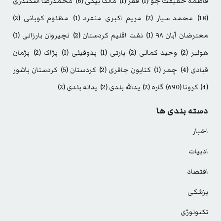
فاطمه حقیقت جو
(1)
فقر
(1)
مالک بیگی
(6)
محمدرضا اسکندری
(18)
محمد سیار
(2)
مریم اکبری منفرد
(1)
مظلوم کوبانی
(2)
معترضان آبان ۹۸
(1)
نفت اقلیم کردستان
(2)
نچیروان بارزانی
(1)
هولیر
(2)
وحید کمالی
(2)
پارتی
(1)
پدوفیلی
(1)
پژاک
(2)
پژمان
قبادی
(4)
چمر
(1)
کتایون جافری
(2)
کردستان
(5)
کردستان باشور
(4)
کرونا
(690)
گاره
(2)
یدالله بلدی
(2)
یداله بلدی
(2)
دسته بندی ها
اخبار
ادبیات
اقتصاد
پزشکی
تکنولوژی