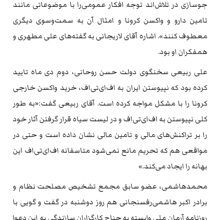
جوسازی در تلاش‌اند توجه افکار عمومی‌را با موضوعاتی مانند
تامین دارو و واکسن کرونا و امثال آن به سمت‌و‌سوی دیگری
معطوف کنند». اشاره آقای لاریجانی به گفته‌های علی مطهری و
همفکران او بود.
علی ربیعی سخنگوی دولت حسن روحانی، دوم دی ماه تایید
کرده بود که نپیوستن ایران به اف‌ای‌تی‌اف، خرید واکسن خارجی
کرونا را با مشکل مواجه کرده است. آقای ربیعی گفت:«به طور
کلی نپیوستن به اف‌ای‌تی‌اف و در لیست سیاه قرار گرفتن آثار خود
را بر تراکنش‌های مالی و تامین مالی نشان داده است و حتی در
مواقعی هم که تحریم مانع نمی‌شود متاسفانه اف‌ای‌تی‌اف این
بهانه را ایجاد می‌کند.»
محمد‌هاشمی‌، عضو سابق مجمع تشخیص مصلحت نظام و
برادر‌ اکبر هاشمی‌رفسنجانی هم روز دوشنبه در گفت و گویی با
روزنامه آرمان ملی وابسته به جناح کارگزاران سازندگی به این دعوا