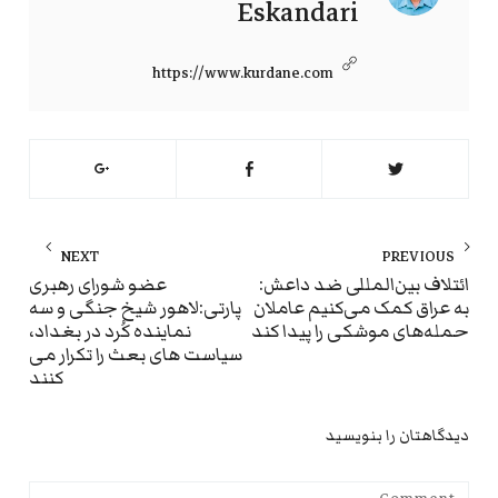
Eskandari
https://www.kurdane.com
راهبری
NEXT
PREVIOUS
نوشته
ext
Previous
ائتلاف بين‌المللى ضد داعش:
عضو شورای رهبری
به عراق کمک می‌کنیم عاملان
پارتی:لاهور شیخ جنگی و سه
st:
post:
حمله‌های موشکی را پیدا کند
نماینده کُرد در بغداد،
سیاست های بعث را تکرار می
کنند
دیدگاهتان را بنویسید