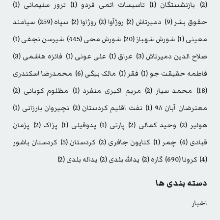
(2)
بازنشستگان
(1)
تاسیسات اتمی فردو
(1)
ترور سلیمانی
(1)
حقوق بشر
(9)
دمیرتاش
(2)
روژآوا
(2)
روژاوا
(2)
سپاه
(259)
سیامند
معینی
(1)
شورش شهباز
(20)
شورش محی
(445)
شیرسن نجفی
(1)
صلاح الدین دمیرتاش
(3)
عراق
(1)
علی عونی
(1)
فائزه هاشمی
(3)
فاطمه حقیقت جو
(1)
فقر
(1)
مالک بیگی
(6)
محمدرضا اسکندری
(18)
محمد سیار
(2)
مریم اکبری منفرد
(1)
مظلوم کوبانی
(2)
معترضان آبان ۹۸
(1)
نفت اقلیم کردستان
(2)
نچیروان بارزانی
(1)
هولیر
(2)
وحید کمالی
(2)
پارتی
(1)
پدوفیلی
(1)
پژاک
(2)
پژمان
قبادی
(4)
چمر
(1)
کتایون جافری
(2)
کردستان
(5)
کردستان باشور
(4)
کرونا
(690)
گاره
(2)
یدالله بلدی
(2)
یداله بلدی
(2)
دسته بندی ها
اخبار