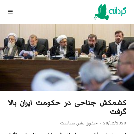
Ski
t
conten
کشمکش جناحی در حکومت ایران بالا
گرفت
28/12/2020
حقوق بشر
,
سیاست