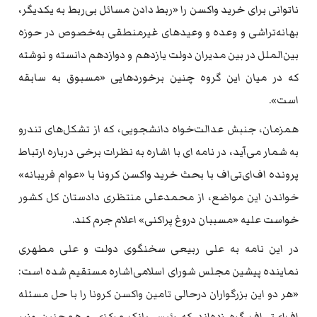
ناتوانی برای خرید واکسن را «ربط دادن مسائل بی‌ربط به یکدیگر،
بهانه‌تراشی و وعده و وعید‌های غیرمنطقی به‌خصوص در حوزه
بین‌الملل در بین مدیران دولت یازدهم و دوازدهم دانسته و نوشته
که در میان این گروه چنین برخوردهایی «مسبوق به سابقه
است».
همزمان، جنبش عدالت‌خواه دانشجویی، که از تشکل‌های تندرو
به شمار می‌آید، در نامه ای با اشاره به نظرات برخی درباره ارتباط
پرونده اف‌ای‌تی‌اف با بحث خرید واکسن کرونا با «عوام فریبانه»
خواندن این مواضع، از محمدعلی منتظری دادستان کل کشور
خواست علیه «مسببان دروغ پراکنی» اعلام جرم کند.
در این نامه به علی ربیعی سخنگوی دولت و علی مطهری
نماینده پیشین مجلس شورای اسلامی‌اشاره مستقیم شده است:
«هر دو این بزرگواران درحالی تامین واکسن کرونا را با حل مسئله
اف‌ای‌تی‌اف گره زده‌اند که رئیس بانک مرکزی و همچنین وزیر