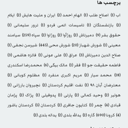
برچسب ها
اب
(1)
اصلاح طلب
(1)
الهام احمد
(2)
ایران و ملیت هایش
(2)
ایلام
(2)
بازنشستگان
(1)
تاسیسات اتمی فردو
(1)
ترور سلیمانی
(1)
حقوق بشر
(9)
دمیرتاش
(2)
روژآوا
(2)
روژاوا
(2)
سپاه
(259)
سیامند
معینی
(1)
شورش شهباز
(20)
شورش محی
(445)
شیرسن نجفی
(1)
صلاح الدین دمیرتاش
(3)
عراق
(1)
علی عونی
(1)
فائزه هاشمی
(3)
فاطمه حقیقت جو
(1)
فقر
(1)
مالک بیگی
(6)
محمدرضا اسکندری
(18)
محمد سیار
(2)
مریم اکبری منفرد
(1)
مظلوم کوبانی
(2)
معترضان آبان ۹۸
(1)
نفت اقلیم کردستان
(2)
نچیروان بارزانی
(1)
هولیر
(2)
وحید کمالی
(2)
پارتی
(1)
پدوفیلی
(1)
پژاک
(2)
پژمان
قبادی
(4)
چمر
(1)
کتایون جافری
(2)
کردستان
(5)
کردستان باشور
(4)
کرونا
(690)
گاره
(2)
یدالله بلدی
(2)
یداله بلدی
(2)