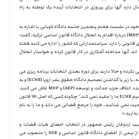
 دارد آنها برای پیروزی در انتخابات آینده یک توطئه به راه
 خود در نشست هفتم پنجمین جلسه دادگاه کوبانی با اشاره به
سخنان دولت باغچه لی رئیس حزب حرکت ملی (MHP) درباره اقدام به انحلال دادگاه قانون اساسی ترکیه، گفت:
انونی را دارد. سیاستمدارانی که کشور را اداره می کنند هفته
اند. آنها مداخله آشکاری در کار قانون کرده و خواستار انحلال
ائتلاف حاکم را راضی نکرده و حالا دارند برای دوره بعدی انتخابات برنامه ریزی می
کنند. آنهاد دارند با همکاری دادگاه و هیات حاکمه، با زیر پا گذاشتن تصمیم دادگاه حقوق بشر اروپا (ECHR) و به
راه انداختن یک توطئه سیاسی، برای پیروزی مجدد ائتلاف حزب عدالت و توسعه (AKP) و MHP تلاش می کنند.
دادگاه شما بارها این را تکرار کرده است که “تصمیم ECHR ما را مقید نمی کند.” چکونه کسی که اصل 90 قانون
اه قانون اساسی و ECHR را به رسمیت نمی شناسد، خود را مرجع قضائی می داند و ما را به نام
دارید.»
یب اردوغان رئیس جمهور در انتخاب اعضای هیات قضات و
دادستان های (HSK) گفت: «رئیس جمهور بیش از نیمی از اعضای دادگاه قانون اساسی و HSK را منصوب می