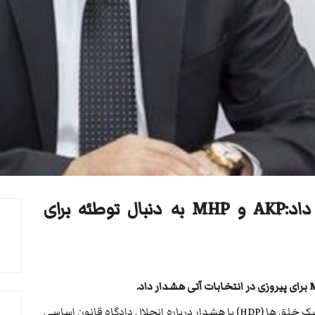
صلاح الدین دمیرتاش هشدار داد:AKP و MHP به دنبال توطئه برای
صلاح الدین دمیرتاش رئیس پیشین حزب دموکراتیک خلق ها (HDP) با هشدار درباره انحلال دادگاه قانون اساسی