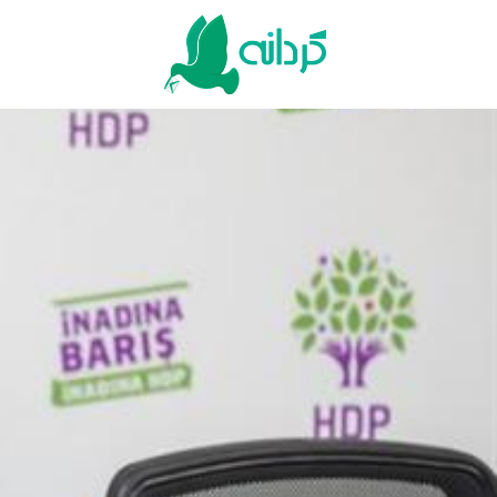
Ski
t
conten