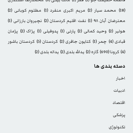
فاطمه حقیقت جو
(1)
فقر
(1)
مالک بیگی
(6)
محمدرضا اسکندری
(18)
محمد سیار
(2)
مریم اکبری منفرد
(1)
مظلوم کوبانی
(2)
معترضان آبان ۹۸
(1)
نفت اقلیم کردستان
(2)
نچیروان بارزانی
(1)
هولیر
(2)
وحید کمالی
(2)
پارتی
(1)
پدوفیلی
(1)
پژاک
(2)
پژمان
قبادی
(4)
چمر
(1)
کتایون جافری
(2)
کردستان
(5)
کردستان باشور
(4)
کرونا
(690)
گاره
(2)
یدالله بلدی
(2)
یداله بلدی
(2)
دسته بندی ها
اخبار
ادبیات
اقتصاد
پزشکی
تکنولوژی