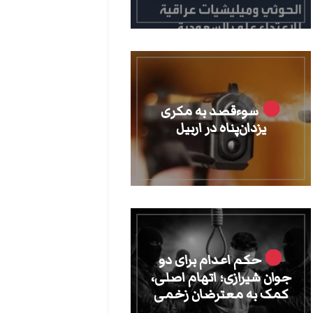
سوءقصد به مکری
یزدان‌پناه در اربیل
حکم اعدام برای دو
جوان شیرازی؛ اتهام اصلی،
کمک به معترضان زخمی