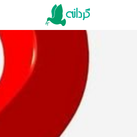
Ski
t
conten