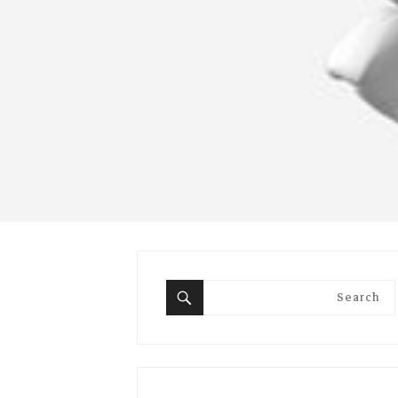
Search
for:
Search