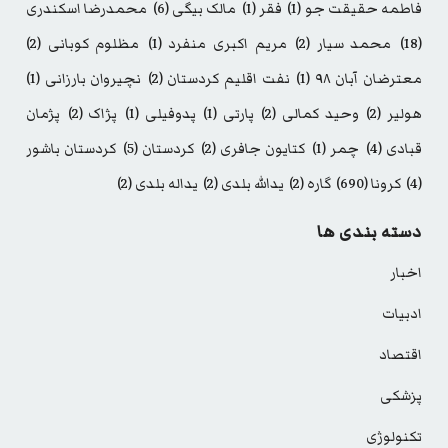
فاطمه حقیقت جو
(1)
فقر
(1)
مالک بیگی
(6)
محمدرضا اسکندری
(18)
محمد سیار
(2)
مریم اکبری منفرد
(1)
مظلوم کوبانی
(2)
معترضان آبان ۹۸
(1)
نفت اقلیم کردستان
(2)
نچیروان بارزانی
(1)
هولیر
(2)
وحید کمالی
(2)
پارتی
(1)
پدوفیلی
(1)
پژاک
(2)
پژمان
قبادی
(4)
چمر
(1)
کتایون جافری
(2)
کردستان
(5)
کردستان باشور
(4)
کرونا
(690)
گاره
(2)
یدالله بلدی
(2)
یداله بلدی
(2)
دسته بندی ها
اخبار
ادبیات
اقتصاد
پزشکی
تکنولوژی