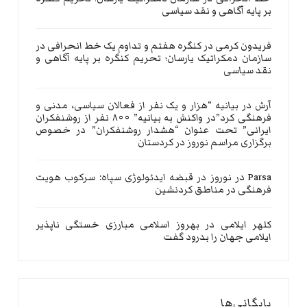
بر پایه آگاهی و نقد سیاسی
فریدون کرمی
در
کنگره هفتم و تداوم یک خط انحرافی در
سازمان دمکراتیک یارسان؛ تحریم کنگره بر پایه آگاهی و
نقد سیاسی
آرش
در
بیانیه “هزار و یک نفر از فعالان سیاسی، مدنی و
فرهنگی کرد”در واکنش به بیانیه” ۸۰۰ نفر از روشنفکران
ایرانی” تحت عنوان “هشدار روشنفکران” در خصوص
برگزاری مراسم نوروز در کردستان
Parsa
در
نوروز در قبضه ایدئولوژی سپاه: سرکوب هویت
فرهنگی در مناطق کردنشین
کلهر ایلامی
در
بهروز اسلامی مبارزی خستگی ناپذیر
ایلامی جهان را بدرود گفت
بایگانی‌ها