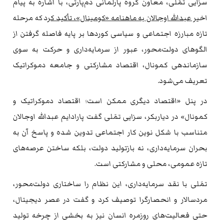
سزایی تمَلی، معاون گروه پارلمانی دم‌پارتی، با اشاره به پیام
اخ
یر عبدالله اوجالان به ماهنامه «کومینال»، تأکید ک
رد که مرحله
تازه مبارزه اجتماعی و سیاسی کوردها بر پایه فاصله گرفتن از
الگوهای دولت‌محور، عبور از سرمایه‌داری و حرکت به سوی
سازماندهی کمونال، اقتصاد مشارکتی و جامعه دموکراتیک
تعریف می‌شود.
در پنل «اقتصاد دیگری ممکن است؛ اقتصاد دموکراتیک و
کمونال» در دیاربکر، سزایی تمَلی گفت پارادایم عبدالله اوجالان
متناسب با شکل نوین کار اجتماعی تدوین شده و پاسخ آن به
بحران سرمایه‌داری، نه بازتولید دولت، بلکه ساختن عرصه‌های
تازه عمومی، محلی و مشارکتی است.
تمَلی با نقد سرمایه‌داری، این نظام را ساختاری دولت‌محور،
مردسالار و انحصارگرا توصیف کرد و گفت در عصر دیجیتال،
حتی فعالیت‌های روزمره انسان نیز به بخشی از چرخه تولید