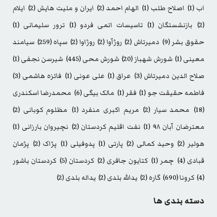
اب
(1)
اصلاح طلب
(1)
الهام احمد
(2)
ایران و ملیت هایش
(2)
ایلام
(2)
بازنشستگان
(1)
تاسیسات اتمی فردو
(1)
ترور سلیمانی
(1)
حقوق بشر
(9)
دمیرتاش
(2)
روژآوا
(2)
روژاوا
(2)
سپاه
(259)
سیامند
معینی
(1)
شورش شهباز
(20)
شورش محی
(445)
شیرسن نجفی
(1)
صلاح الدین دمیرتاش
(3)
عراق
(1)
علی عونی
(1)
فائزه هاشمی
(3)
فاطمه حقیقت جو
(1)
فقر
(1)
مالک بیگی
(6)
محمدرضا اسکندری
(18)
محمد سیار
(2)
مریم اکبری منفرد
(1)
مظلوم کوبانی
(2)
معترضان آبان ۹۸
(1)
نفت اقلیم کردستان
(2)
نچیروان بارزانی
(1)
هولیر
(2)
وحید کمالی
(2)
پارتی
(1)
پدوفیلی
(1)
پژاک
(2)
پژمان
قبادی
(4)
چمر
(1)
کتایون جافری
(2)
کردستان
(5)
کردستان باشور
(4)
کرونا
(690)
گاره
(2)
یدالله بلدی
(2)
یداله بلدی
(2)
دسته بندی ها