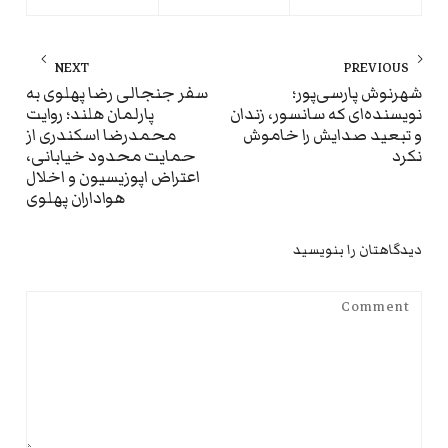
راهبری
NEXT
PREVIOUS
نوشته
ext
Previous
شهرنوش پارسی‌پور؛
سفر جنجالی رضا پهلوی به
نویسنده‌ای که سانسور، زندان
پارلمان هلند؛ روایت
st:
post:
و تبعید صدایش را خاموش
محمدرضا اسکندری از
نکرد
حمایت محدود خیابانی،
اعتراض اپوزیسیون و اخلال
هواداران پهلوی
دیدگاهتان را بنویسید