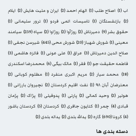
اب
(1)
اصلاح طلب
(1)
الهام احمد
(2)
ایران و ملیت هایش
(2)
ایلام
(2)
بازنشستگان
(1)
تاسیسات اتمی فردو
(1)
ترور سلیمانی
(1)
حقوق بشر
(9)
دمیرتاش
(2)
روژآوا
(2)
روژاوا
(2)
سپاه
(259)
سیامند
معینی
(1)
شورش شهباز
(20)
شورش محی
(445)
شیرسن نجفی
(1)
صلاح الدین دمیرتاش
(3)
عراق
(1)
علی عونی
(1)
فائزه هاشمی
(3)
فاطمه حقیقت جو
(1)
فقر
(1)
مالک بیگی
(6)
محمدرضا اسکندری
(18)
محمد سیار
(2)
مریم اکبری منفرد
(1)
مظلوم کوبانی
(2)
معترضان آبان ۹۸
(1)
نفت اقلیم کردستان
(2)
نچیروان بارزانی
(1)
هولیر
(2)
وحید کمالی
(2)
پارتی
(1)
پدوفیلی
(1)
پژاک
(2)
پژمان
قبادی
(4)
چمر
(1)
کتایون جافری
(2)
کردستان
(5)
کردستان باشور
(4)
کرونا
(690)
گاره
(2)
یدالله بلدی
(2)
یداله بلدی
(2)
دسته بندی ها