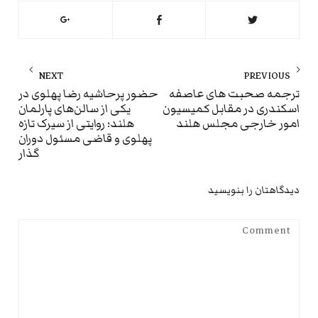
راهبری
NEXT
PREVIOUS
نوشته
ext
Previous
ترجمه صحبت های عاصفه
حضور پرحاشیه رضا پهلوی در
اسکندری در مقابل کمیسیون
یکی از سالن‌های پارلمان
st:
post:
امور خارجی مجلس هلند
هلند؛ روایتی از سیرک تازه
پهلوی و قاضی مسئول دوران
گذار
دیدگاهتان را بنویسید